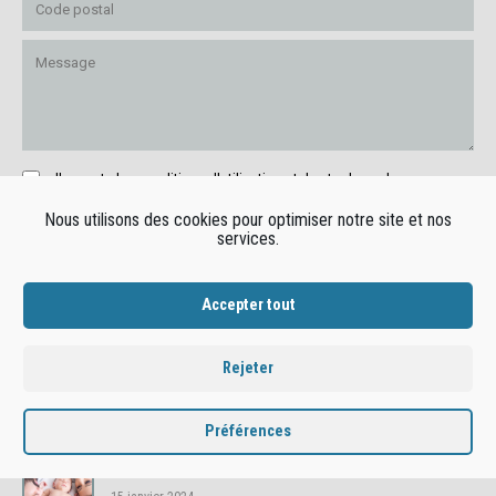
J'accepte les conditions d'utilisation et de stockage de mes
données personnelles
telles que précisées dans nos mentions légales.
Nous utilisons des cookies pour optimiser notre site et nos
services.
ENVOYER
Accepter tout
ACTUS
DERNIÈRES
Rejeter
« Présumés coupables » : un documentaire inédit de Konbini ...
25 février 2024
Préférences
Une tribune cosignée par Boris Cyrulnik alerte ...