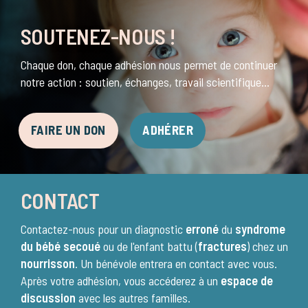
SOUTENEZ-NOUS !
Chaque don, chaque adhésion nous permet de continuer
notre action : soutien, échanges, travail scientifique...
FAIRE UN DON
ADHÉRER
CONTACT
Contactez-nous pour un diagnostic
erroné
du
syndrome
du bébé secoué
ou de l'enfant battu (
fractures
) chez un
nourrisson
. Un bénévole entrera en contact avec vous.
Après votre adhésion, vous accéderez à un
espace de
discussion
avec les autres familles.