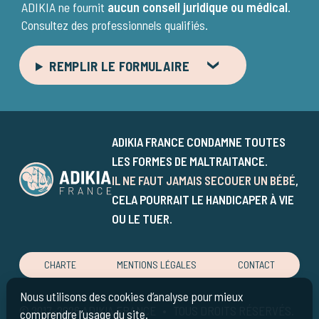
ADIKIA ne fournit
aucun conseil juridique ou médical
.
Consultez des professionnels qualifiés.
REMPLIR LE FORMULAIRE
JE SUIS :
ADIKIA FRANCE CONDAMNE TOUTES
PARENT / PROCHE
NOUNOU / PROCHE
LES FORMES DE MALTRAITANCE.
IL NE FAUT JAMAIS SECOUER UN BÉBÉ
,
JOURNALISTE
AUTRE
CELA POURRAIT LE HANDICAPER À VIE
OU LE TUER.
CONCERNÉ PAR :
CHARTE
MENTIONS LÉGALES
CONTACT
BÉBÉ SECOUÉ
FRACTURES
Nous utilisons des cookies d’analyse pour mieux
© 2017–2026 ADIKIA FRANCE • TOUS DROITS RÉSERVÉS.
comprendre l’usage du site.