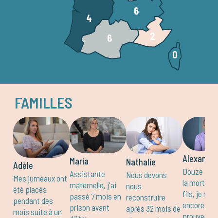
6
4
2
6
0
FAMILLES
Alexandre
Maria
Nathalie
Adèle
Douze ans 
Assistante
Nous devons
Mes jumeaux ont
la mort de
maternelle, j'ai
nous
été placés
fils, je me 
passé 7 mois en
reconstruire
pendant des
encore pou
prison avant
après 32 mois de
mois suite à un
prouver m