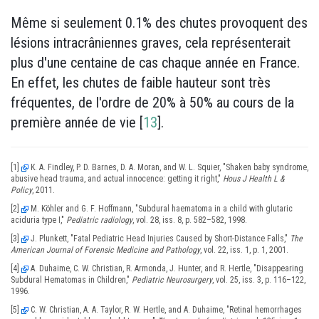
Même si seulement 0.1% des chutes provoquent des
lésions intracrâniennes graves, cela représenterait
plus d'une centaine de cas chaque année en France.
En effet, les chutes de faible hauteur sont très
fréquentes, de l'ordre de 20% à 50% au cours de la
première année de vie [
13
].
[1]
K. A. Findley, P. D. Barnes, D. A. Moran, and W. L. Squier, "Shaken baby syndrome,
abusive head trauma, and actual innocence: getting it right,"
Hous J Health L &
Policy
, 2011.
[2]
M. Köhler and G. F. Hoffmann, "Subdural haematoma in a child with glutaric
aciduria type I,"
Pediatric radiology
, vol. 28, iss. 8, p. 582–582, 1998.
[3]
J. Plunkett, "Fatal Pediatric Head Injuries Caused by Short-Distance Falls,"
The
American Journal of Forensic Medicine and Pathology
, vol. 22, iss. 1, p. 1, 2001.
[4]
A. Duhaime, C. W. Christian, R. Armonda, J. Hunter, and R. Hertle, "Disappearing
Subdural Hematomas in Children,"
Pediatric Neurosurgery
, vol. 25, iss. 3, p. 116–122,
1996.
[5]
C. W. Christian, A. A. Taylor, R. W. Hertle, and A. Duhaime, "Retinal hemorrhages