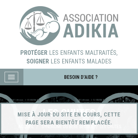
PROTÉGER
LES ENFANTS MALTRAITÉS,
SOIGNER
LES ENFANTS MALADES
BESOIN D'AIDE ?
LES CHUTES
MISE À JOUR DU SITE EN COURS, CETTE
PAGE SERA BIENTÔT REMPLACÉE.
ACCUEIL
SYNDROME DU BÉBÉ SECOUÉ
LES CHUTES