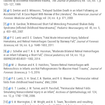
caused by accidental household trauma,"
The Journal of pediatrics
, vol. 135, iss. 1, p.
125–127, 1999.
[6]
S. Denton and D. Mileusnic, "Delayed Sudden Death in an Infant Following an
Accidental Fall: A Case Report With Review of the Literature,"
The American Journal of
Forensic Medicine and Pathology
, vol. 24, iss. 4, p. 371, 2003.
[7]
H. B. Gardner, "A Witnessed Short Fall Mimicking Presumed Shaken Baby
Syndrome (Inflicted Childhood Neurotrauma),"
Pediatric Neurosurgery
, vol. 43, iss. 5,
p. 433–435, 2007.
[8]
P. E. Lantz and D. E. Couture, "Fatal Acute Intracranial Injury, Subdural
Hematoma, and Retinal Hemorrhages Caused by Stairway Fall,"
Journal of Forensic
Sciences
, vol. 56, iss. 6, p. 1648–1653, 2011.
[9]
J. Scheller and T. A. G. M. Huisman, "Moderate Bilateral Retinal Hemorrhages
in an Infant Following a Short Fall,"
Clinical pediatrics
, vol. 54, iss. 10, p.
0009922814554501–1002, 2014.
[10]
M. J. Shuman and K. D. Hutchins, "Severe Retinal Hemorrhages with
Retinoschisis in Infants are Not Pathognomonic for Abusive Head Trauma,"
Journal of
Forensic Sciences
, p. 1–5, 2016.
[11]
P. E. Lantz, S. H. Sinal, C. A. Stanton, and R. G. Weaver Jr, "Perimacular retinal
folds from childhood head trauma,"
BMJ
, 2004.
[12]
G. T. Lueder, J. W. Turner, and R. Paschall, "Perimacular Retinal Folds
Simulating Nonaccidental Injury in an Infant,"
Archives of Ophthalmology
, vol. 124,
iss. 12, p. 1782–1783, 2006.
[13]
S. A. Warrington, C. M. Wright, and A. S. Team, "Accidents and resulting