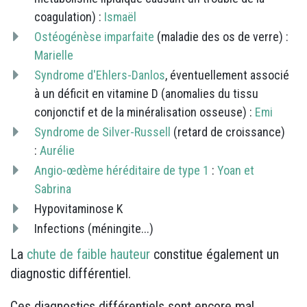
coagulation) :
Ismaël
Ostéogénèse imparfaite
(maladie des os de verre) :
Marielle
Syndrome d'Ehlers-Danlos
, éventuellement associé
à un déficit en vitamine D (anomalies du tissu
conjonctif et de la minéralisation osseuse) :
Emi
Syndrome de Silver-Russell
(retard de croissance)
:
Aurélie
Angio-œdème héréditaire de type 1
:
Yoan et
Sabrina
Hypovitaminose K
Infections (méningite...)
La
chute de faible hauteur
constitue également un
diagnostic différentiel.
Ces diagnostics différentiels sont encore mal