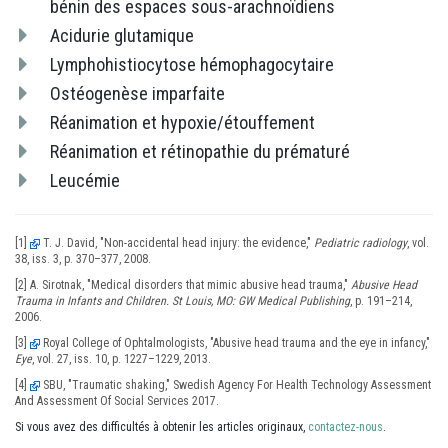
bénin des espaces sous-arachnoïdiens
Acidurie glutamique
Lymphohistiocytose hémophagocytaire
Ostéogenèse imparfaite
Réanimation et hypoxie/étouffement
Réanimation et rétinopathie du prématuré
Leucémie
[1]
T. J. David, "Non-accidental head injury: the evidence,"
Pediatric radiology
, vol.
38, iss. 3, p. 370–377, 2008.
[2] A. Sirotnak, "Medical disorders that mimic abusive head trauma,"
Abusive Head
Trauma in Infants and Children. St Louis, MO: GW Medical Publishing
, p. 191–214,
2006.
[3]
Royal College of Ophtalmologists, "Abusive head trauma and the eye in infancy,"
Eye
, vol. 27, iss. 10, p. 1227–1229, 2013.
[4]
SBU, "Traumatic shaking," Swedish Agency For Health Technology Assessment
And Assessment Of Social Services 2017.
Si vous avez des difficultés à obtenir les articles originaux,
contactez-nous
.