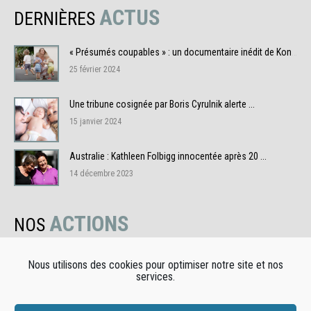
ACTUS
DERNIÈRES
« Présumés coupables » : un documentaire inédit de Konbini ...
25 février 2024
Une tribune cosignée par Boris Cyrulnik alerte ...
15 janvier 2024
Australie : Kathleen Folbigg innocentée après 20 ...
14 décembre 2023
ACTIONS
NOS
L'association Adikia ne saurait en aucun cas apporter des conseils
Nous utilisons des cookies pour optimiser notre site et nos
juridiques ou médicaux. L'association donne accès à de l'information,
services.
du partage d'expérience, et des échanges avec les autres familles.