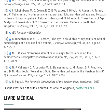
[11]
W. L. Squier, "The Shaken Baby syndrome: pathology and mechanisms,"
Acta
neuropathologica
, vol. 122, iss. 5, p. 519–542, 2011.
[12]
I. Scheimberg, M. C. Cohen, R. Z. E. Vazquez, S. Dilly, M. Al Adnani, K. Turner,
and C. Sethuraman, "Nontraumatic Intradural and Subdural Hemorrhage and Hypoxic
Ischemic Encephalopathy in Fetuses, Infants, and Children up to Three Years of Age:
Analysis of Two Audits of 636 Cases from Two Referral Centers in the United
Kingdom,"
dx.doi.org
, vol. 16, iss. 3, p. 149–159, 2012.
[13]
Œil humain — Wikipédia
.
[14]
G. Binenbaum and B. J. Forbes, "The eye in child abuse: Key points on retinal
hemorrhages and abusive head trauma,"
Pediatric radiology
, vol. 44, iss. 4, p. 571–
577, 2014.
[15]
M. P. Clarke, "Vitreoretinal traction is a major factor in causing the
haemorrhagic retinopathy of abusive head injury? No,"
Eye
, vol. 23, iss. 9, p. 1761–
1763, 2009.
[16]
N. F. Callaway, C. A. Ludwig, M. S. Blumenkranz, J. M. Jones, D. R. Fredrick,
and D. M. Moshfeghi, "Retinal and Optic Nerve Hemorrhages in the Newborn Infant,"
Ophthalmology
, vol. 123, iss. 5, p. 1043–1052, 2016.
[17]
R. Papetti,
The Forensic Unreliability of the Shaken Baby Syndrome
, , 2017.
Si vous avez des difficultés à obtenir les articles originaux,
contactez-nous
.
LIVRE MÉDICAL