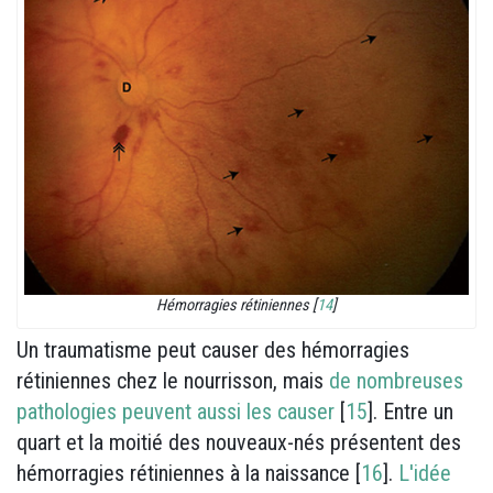
Hémorragies rétiniennes [
14
]
Un traumatisme peut causer des hémorragies
rétiniennes chez le nourrisson, mais
de nombreuses
pathologies peuvent aussi les causer
[
15
]. Entre un
quart et la moitié des nouveaux-nés présentent des
hémorragies rétiniennes à la naissance [
16
].
L'idée