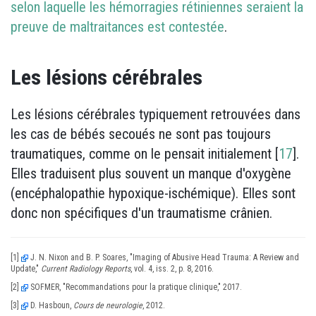
selon laquelle les hémorragies rétiniennes seraient la
preuve de maltraitances est contestée
.
Les lésions cérébrales
Les lésions cérébrales typiquement retrouvées dans
les cas de bébés secoués ne sont pas toujours
traumatiques, comme on le pensait initialement [
17
].
Elles traduisent plus souvent un manque d'oxygène
(encéphalopathie hypoxique-ischémique). Elles sont
donc non spécifiques d'un traumatisme crânien.
[1]
J. N. Nixon and B. P. Soares, "Imaging of Abusive Head Trauma: A Review and
Update,"
Current Radiology Reports
, vol. 4, iss. 2, p. 8, 2016.
[2]
SOFMER, "Recommandations pour la pratique clinique," 2017.
[3]
D. Hasboun,
Cours de neurologie
, 2012.