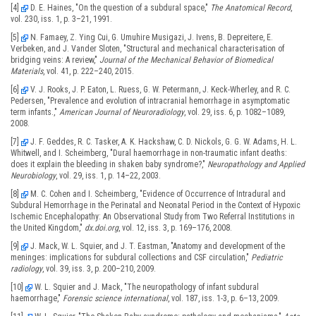
[4]
D. E. Haines, "On the question of a subdural space,"
The Anatomical Record
,
vol. 230, iss. 1, p. 3–21, 1991.
[5]
N. Famaey, Z. Ying Cui, G. Umuhire Musigazi, J. Ivens, B. Depreitere, E.
Verbeken, and J. Vander Sloten, "Structural and mechanical characterisation of
bridging veins: A review,"
Journal of the Mechanical Behavior of Biomedical
Materials
, vol. 41, p. 222–240, 2015.
[6]
V. J. Rooks, J. P. Eaton, L. Ruess, G. W. Petermann, J. Keck-Wherley, and R. C.
Pedersen, "Prevalence and evolution of intracranial hemorrhage in asymptomatic
term infants.,"
American Journal of Neuroradiology
, vol. 29, iss. 6, p. 1082–1089,
2008.
[7]
J. F. Geddes, R. C. Tasker, A. K. Hackshaw, C. D. Nickols, G. G. W. Adams, H. L.
Whitwell, and I. Scheimberg, "Dural haemorrhage in non-traumatic infant deaths:
does it explain the bleeding in shaken baby syndrome?,"
Neuropathology and Applied
Neurobiology
, vol. 29, iss. 1, p. 14–22, 2003.
[8]
M. C. Cohen and I. Scheimberg, "Evidence of Occurrence of Intradural and
Subdural Hemorrhage in the Perinatal and Neonatal Period in the Context of Hypoxic
Ischemic Encephalopathy: An Observational Study from Two Referral Institutions in
the United Kingdom,"
dx.doi.org
, vol. 12, iss. 3, p. 169–176, 2008.
[9]
J. Mack, W. L. Squier, and J. T. Eastman, "Anatomy and development of the
meninges: implications for subdural collections and CSF circulation,"
Pediatric
radiology
, vol. 39, iss. 3, p. 200–210, 2009.
[10]
W. L. Squier and J. Mack, "The neuropathology of infant subdural
haemorrhage,"
Forensic science international
, vol. 187, iss. 1-3, p. 6–13, 2009.